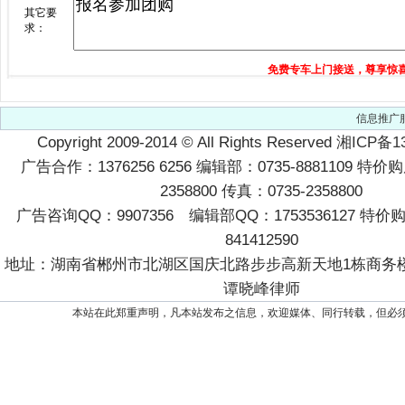
信息推广
Copyright 2009-2014
©
All Rights Reserved
湘ICP备13
广告合作：1376256 6256 编辑部：0735-8881109 特价
2358800 传真：0735-2358800
广告咨询QQ：9907356 编辑部QQ：1753536127 特
841412590
地址：湖南省郴州市北湖区国庆北路步步高新天地1栋商务楼2
谭晓峰律师
本站在此郑重声明，凡本站发布之信息，欢迎媒体、同行转载，但必