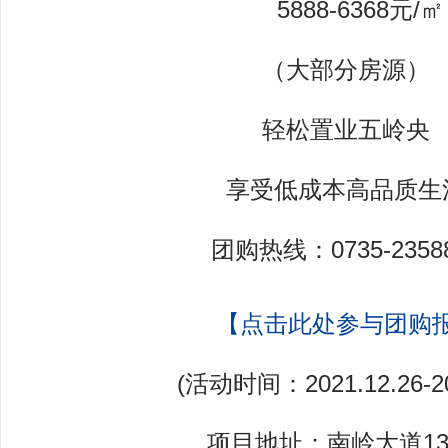
5888-6368元/㎡
（大部分房源）
轻松置业五岭央
享受低成本高品质生
团购热线：0735-2358
【点击此处参与团购
(活动时间：2021.12.26-20
项目地址：南岭大道13