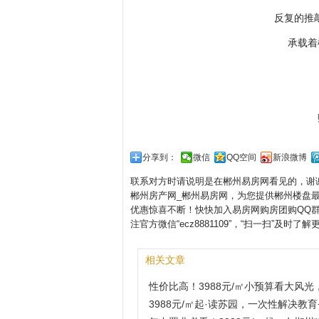
反复的推
承载着
分享到：
微信
QQ空间
新浪微博
联系对方时请说明是在郴州易房网看见的，谢
郴州房产网_郴州易房网，为您提供郴州楼盘最
优惠惊喜不断！快快加入易房网购房团购QQ群：2
注官方微信“ecz8881109”，“扫一扫”及时
相关文章
性价比高！3988元/㎡小预算看大风
3988元/㎡起·读苏园，一次性解决教