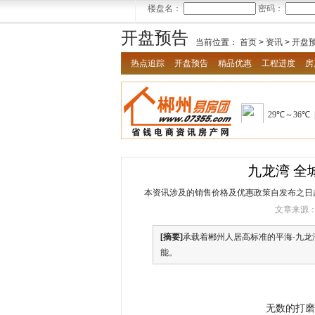
楼盘名：
密码：
开盘预告
当前位置：
首页
>
资讯
>
开盘
热点追踪
开盘预告
精品优惠
工程进度
房
九龙湾 全
本资讯涉及的销售价格及优惠政策自发布之日
文章来源：
[摘要]
承载着郴州人居高标准的平海·九龙
能。
无数的打磨