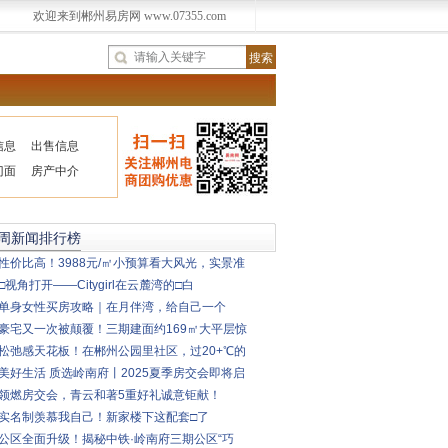
欢迎来到郴州易房网 www.07355.com
信息
出售信息
门面
房产中介
周新闻排行榜
性价比高！3988元/㎡小预算看大风光，实景准
现房值得入手，读苏园中学
□视角打开——Citygirl在云麓湾的□白
单身女性买房攻略｜在月伴湾，给自己一个
「低压力+高质感」的家
豪宅又一次被颠覆！三期建面约169㎡大平层惊
艳亮相！
松弛感天花板！在郴州公园里社区，过20+℃的
清凉夏天
美好生活 质选岭南府丨2025夏季房交会即将启
幕
领燃房交会，青云和著5重好礼诚意钜献！
实名制羡慕我自己！新家楼下这配套□了
公区全面升级！揭秘中铁·岭南府三期公区“巧