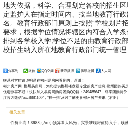
地为依据，科学、合理划定各校的招生区
定监护人在指定时间内、按当地教育行政
名。教育行政部门原则上按照“学校划片招
要求，根据学位情况将辖区内符合入学条
排到各学校入学;学位不足的由教育行政
校招生纳入所在地教育行政部门统一管理
分享到：
微信
QQ空间
新浪微博
腾讯微博
人人网
联系对方时请说明是在郴州易房网看见的，谢谢！
郴州房产网_郴州易房网，为您提供郴州楼盘最专业的房产信息,郴州团购买
优惠惊喜不断！快快加入易房网购房团购QQ群：249485647，尊享团购特价
注官方微信“ecz8881109”，“扫一扫”及时了解更多郴州房产资讯（右图）
相关文章
性价比高！3988元/㎡小预算看大风光，实景准现房值得入手，读