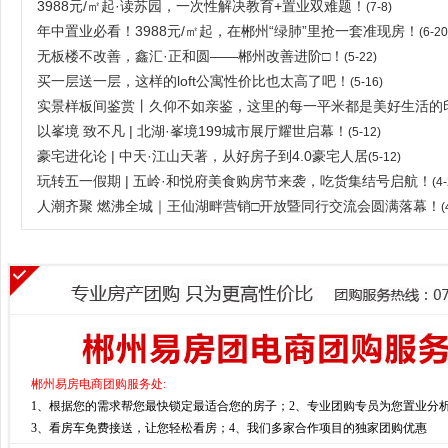
3988元/㎡起·读苏园，一次性解决教育+置业双难题！
(7-8)
年中置业必看！3988元/㎡起，在郴州“绿肺”里抢一套准现房！
(6-20
无板楼不改善，鑫汇·正和圆——郴州改善进阶□！
(5-22)
买一层送一层，这样的loft公寓性价比也太高了吧！
(5-16)
实景样板间鉴赏丨久仰不如亲鉴，这里的每一平米都是美好生活的印
以峯境 致不凡 | 北湖·峯境199城市展厅耀世启幕！
(5-12)
豪宅进化论 | 中天·江山天著，从好房子到4.0豪宅人居
(5-12)
玩转五一假期 | 五岭·和悦府美食购房节来袭，吃货集结号启航！
(4-
人潮齐聚 燃沸全城｜王仙湖畔营销□开放暨同行交流会圆满落幕！
(