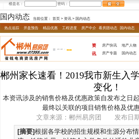
楼盘名：
密码：
国内动态
当前位置：
首页
>
资讯
>
国内动态
热点追踪
开盘预告
精品优惠
工程进度
房产中介
看房团动态
国内动态
资
房产快讯
地产人物
房产专题
国内动态
讯
郴州家长速看！2019我市新生入
变化！
本资讯涉及的销售价格及优惠政策自发布之日起
最终以关联的项目销售价格及优
文章来源：郴州易房团 发布日期：20
[摘要]
根据各学校的招生规模和生源分布情