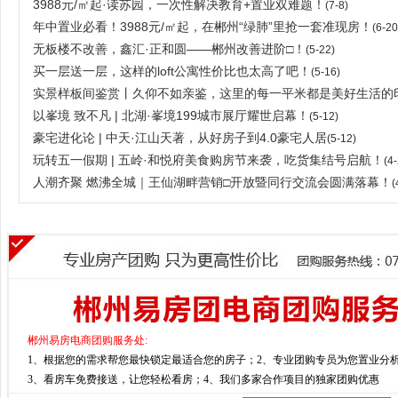
3988元/㎡起·读苏园，一次性解决教育+置业双难题！
(7-8)
年中置业必看！3988元/㎡起，在郴州“绿肺”里抢一套准现房！
(6-20
无板楼不改善，鑫汇·正和圆——郴州改善进阶□！
(5-22)
买一层送一层，这样的loft公寓性价比也太高了吧！
(5-16)
实景样板间鉴赏丨久仰不如亲鉴，这里的每一平米都是美好生活的印
以峯境 致不凡 | 北湖·峯境199城市展厅耀世启幕！
(5-12)
豪宅进化论 | 中天·江山天著，从好房子到4.0豪宅人居
(5-12)
玩转五一假期 | 五岭·和悦府美食购房节来袭，吃货集结号启航！
(4-
人潮齐聚 燃沸全城｜王仙湖畔营销□开放暨同行交流会圆满落幕！
(