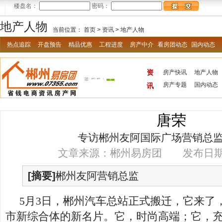
楼盘名：
密码：
地产人物
当前位置：
首页
>
资讯
>
地产人物
热点追踪
开盘预告
精品优惠
工程进度
房产中介
看房团动态
国内动态
资
房产快讯
地产人物
房产专题
国内动态
讯
唐荣
专访郴州友阿国际广场营销总
文章来源：郴州易房团 发布日期：20
[摘要]
郴州友阿营销总监
5月3日，郴州汽车总站正式搬迁，它来了
市新综合体的新名片。它，时尚高端；它，