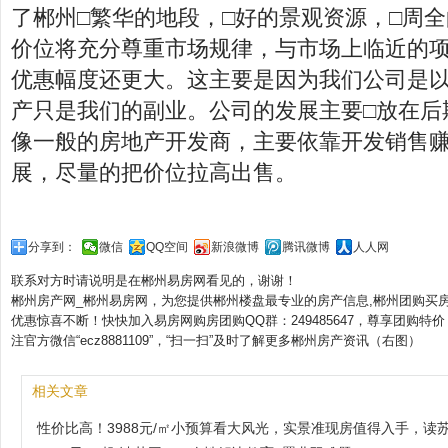
了郴州□繁华的地段，□好的景观资源，□周
价位将充分尊重市场规律，与市场上临近的项
优惠幅度还更大。这主要是因为我们公司是
产只是我们的副业。公司的发展主要□放在后
像一般的房地产开发商，主要依靠开发销售
展，尽量的把价位拉高出售。
分享到：
微信
QQ空间
新浪微博
腾讯微博
人人网
联系对方时请说明是在郴州易房网看见的，谢谢！
郴州房产网_郴州易房网，为您提供郴州楼盘最专业的房产信息,郴州团购买
优惠惊喜不断！快快加入易房网购房团购QQ群：249485647，尊享团购特价
注官方微信“ecz8881109”，“扫一扫”及时了解更多郴州房产资讯（右图）
相关文章
性价比高！3988元/㎡小预算看大风光，实景准现房值得入手，读