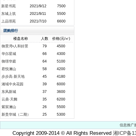
新星书苑
2021/9/12
7500
东城上筑
2021/9/11
5500
上品璟苑
2021/7/10
6600
团购排行
楼盘名称
人数
价格(元/㎡)
御景湾•人和好景
79
4500
华尔星城
66
4300
御璟华庭
64
5100
君悦澜山
58
4200
步步高·新天地
45
4180
湘域中央花园
39
6000
东风新城
37
3600
云鼎·天阙
35
6200
紫宸澜山
26
5500
新贵华城（二期）
25
5300
信息推广
Copyright 2009-2014
©
All Rights Reserved
湘ICP备13