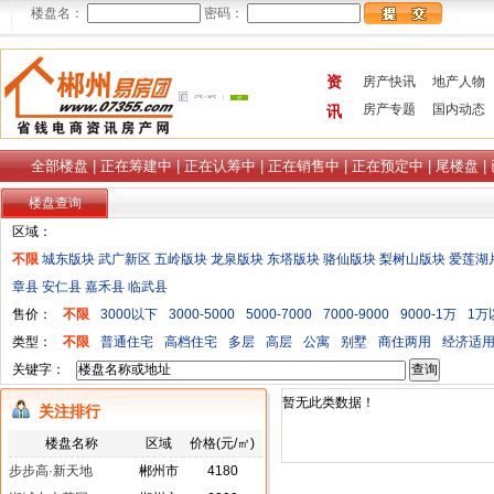
楼盘名：
密码：
资
房产快讯
地产人物
房产专题
国内动态
讯
全部楼盘
|
正在筹建中
|
正在认筹中
|
正在销售中
|
正在预定中
|
尾楼盘
|
楼盘查询
区域：
不限
城东版块
武广新区
五岭版块
龙泉版块
东塔版块
骆仙版块
梨树山版块
爱莲湖
章县
安仁县
嘉禾县
临武县
售价：
不限
3000以下
3000-5000
5000-7000
7000-9000
9000-1万
1万
类型：
不限
普通住宅
高档住宅
多层
高层
公寓
别墅
商住两用
经济适
关键字：
暂无此类数据！
关注排行
楼盘名称
区域
价格(元/㎡)
步步高·新天地
郴州市
4180