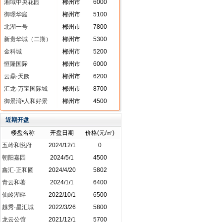
湘域中央花园
郴州市
6000
御璟华庭
郴州市
5100
北湖一号
郴州市
7800
新贵华城（二期）
郴州市
5300
金科城
郴州市
5200
恒隆国际
郴州市
6000
云鼎·天阙
郴州市
6200
汇龙·万宝国际城
郴州市
8700
御景湾•人和好景
郴州市
4500
近期开盘
楼盘名称
开盘日期
价格(元/㎡)
五岭和悦府
2024/12/1
0
朝阳嘉园
2024/5/1
4500
鑫汇·正和圆
2024/4/20
5802
青云和著
2024/1/1
6400
仙岭湖畔
2022/10/1
6500
越秀·星汇城
2022/3/26
5800
龙云公馆
2021/12/1
5700