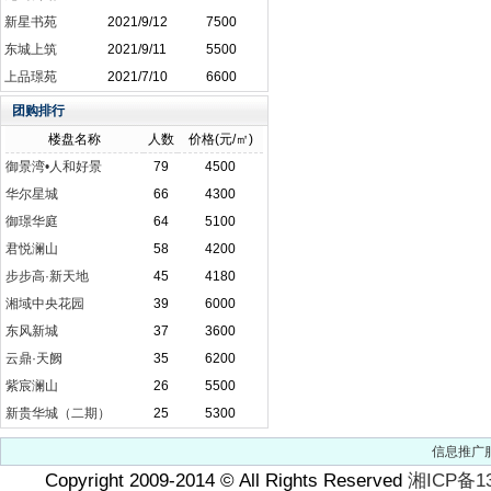
新星书苑
2021/9/12
7500
东城上筑
2021/9/11
5500
上品璟苑
2021/7/10
6600
团购排行
楼盘名称
人数
价格(元/㎡)
御景湾•人和好景
79
4500
华尔星城
66
4300
御璟华庭
64
5100
君悦澜山
58
4200
步步高·新天地
45
4180
湘域中央花园
39
6000
东风新城
37
3600
云鼎·天阙
35
6200
紫宸澜山
26
5500
新贵华城（二期）
25
5300
信息推广
Copyright 2009-2014
©
All Rights Reserved
湘ICP备13