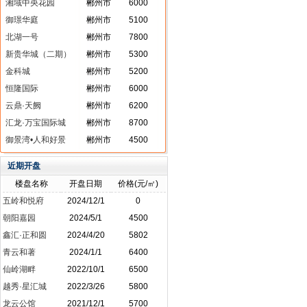
湘域中央花园
郴州市
6000
御璟华庭
郴州市
5100
北湖一号
郴州市
7800
新贵华城（二期）
郴州市
5300
金科城
郴州市
5200
恒隆国际
郴州市
6000
云鼎·天阙
郴州市
6200
汇龙·万宝国际城
郴州市
8700
御景湾•人和好景
郴州市
4500
近期开盘
楼盘名称
开盘日期
价格(元/㎡)
五岭和悦府
2024/12/1
0
朝阳嘉园
2024/5/1
4500
鑫汇·正和圆
2024/4/20
5802
青云和著
2024/1/1
6400
仙岭湖畔
2022/10/1
6500
越秀·星汇城
2022/3/26
5800
龙云公馆
2021/12/1
5700