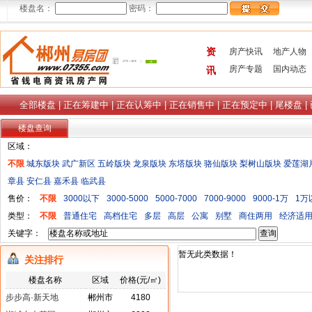
楼盘名：
密码：
资
房产快讯
地产人物
房产专题
国内动态
讯
全部楼盘
|
正在筹建中
|
正在认筹中
|
正在销售中
|
正在预定中
|
尾楼盘
|
楼盘查询
区域：
不限
城东版块
武广新区
五岭版块
龙泉版块
东塔版块
骆仙版块
梨树山版块
爱莲湖
章县
安仁县
嘉禾县
临武县
售价：
不限
3000以下
3000-5000
5000-7000
7000-9000
9000-1万
1万
类型：
不限
普通住宅
高档住宅
多层
高层
公寓
别墅
商住两用
经济适
关键字：
暂无此类数据！
关注排行
楼盘名称
区域
价格(元/㎡)
步步高·新天地
郴州市
4180